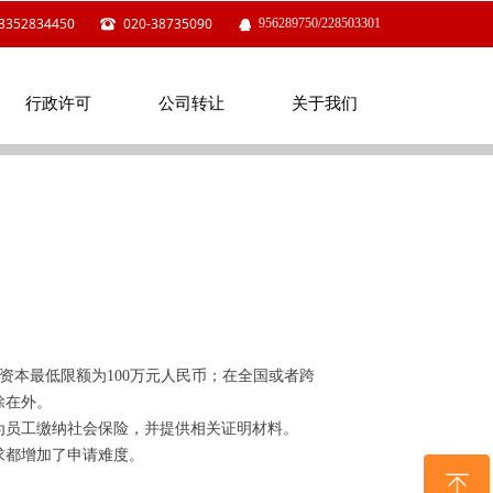
3352834450
020-38735090
956289750/228503301
뀰
뀩
行政许可
公司转让
关于我们
行政许可
公司转让
关于我们
资本最低限额为100万元人民币；在全国或者跨
除在外。
为员工缴纳社会保险，并提供相关证明材料。
求都增加了申请难度。
ꁸ