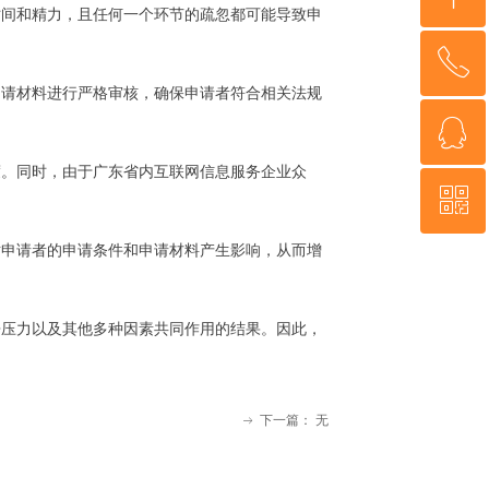
时间和精力，且任何一个环节的疏忽都可能导致申
ꂅ
回到顶部
申请材料进行严格审核，确保申请者符合相关法规
ꁗ
15002039336
度。同时，由于广东省内互联网信息服务企业众
ꀥ
QQ客服
对申请者的申请条件和申请材料产生影响，从而增
微信二维码
争压力以及其他多种因素共同作用的结果。因此，
下一篇：
无
ꁹ