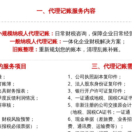
一、代理记账服务内容
小规模纳税人代理记账：
日常财税咨询，保障企业日常经
一般纳税人代理记账：
一体化企业财税解决方案；
旧账整理：
重新规划您的账本，清理乱账补账。
的服务项目
三、代理记账
缴；
1、公司执照副本复印件；
订账簿；
2、法人股东身份证复印件；
出具财务报表；
3、银行开户许可证复印件；
季度反馈利润情况；
4、
一证通或地税、国税CA证
料审核；
5、非新注册的公司交接原会计
；
（地税、国税CA证书；一证通
、财税风险预警；
6、现金单据（差旅费、业务
账报税必须票据）；
费、通讯费、运输费等）；