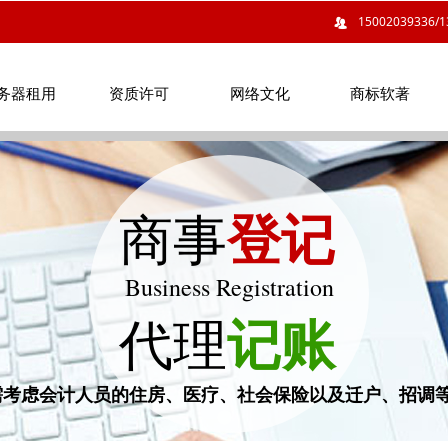
15002039336/1
뀡
务器租用
资质许可
网络文化
商标软著
务器租用
资质许可
网络文化
商标软著
商事
登记
Business Registration
代理
记账
需考虑会计人员的住房、医疗、社会保险以及迁户、招调