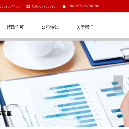
3352834450
020-38735090
956289750/228503301
뀰
뀩
行政许可
公司转让
关于我们
行政许可
公司转让
关于我们
넲
等问题