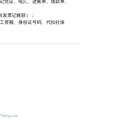
贷记凭证、电汇、进账单、借款单、
所有发票记账联）；
月工资额、身份证号码、代扣社保
0@qq.com