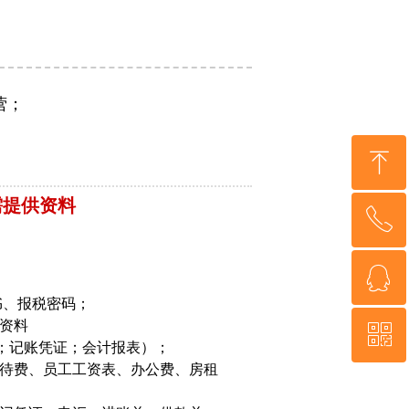
营；
ꁸ
需提供资料
ꂅ
回到顶部
ꁗ
15002039336
书、报税密码；
资料
ꀥ
QQ客服
；记账凭证；会计报表）；
招待费、员工工资表、办公费、房租
微信二维码